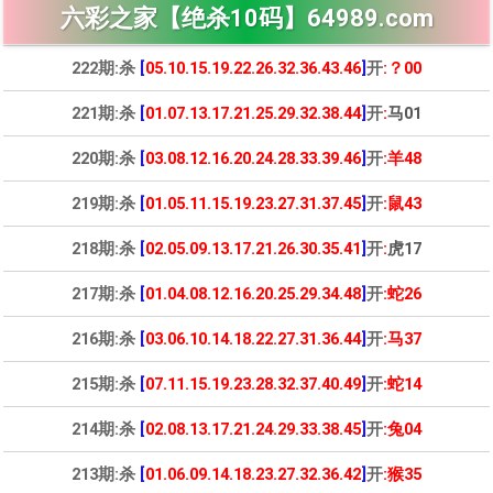
六彩之家【绝杀10码】64989.com
222期:杀
[
05.10.15.19.22.26.32.36.43.46
]
开
:？00
221期:杀
[
01.07.13.17.21.25.29.32.38.44
]
开
:
马01
220期:杀
[
03.08.12.16.20.24.28.33.39.46
]
开
:羊48
219期:杀
[
01.05.11.15.19.23.27.31.37.45
]
开
:鼠43
218期:杀
[
02.05.09.13.17.21.26.30.35.41
]
开
:
虎17
217期:杀
[
01.04.08.12.16.20.25.29.34.48
]
开
:蛇26
216期:杀
[
03.06.10.14.18.22.27.31.36.44
]
开
:马37
215期:杀
[
07.11.15.19.23.28.32.37.40.49
]
开
:蛇14
214期:杀
[
02.08.13.17.21.24.29.33.38.45
]
开
:兔04
213期:杀
[
01.06.09.14.18.23.27.32.36.42
]
开
:猴35