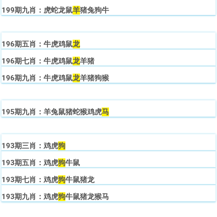
199期九肖：
虎蛇龙鼠
羊
猪兔狗牛
196期 今年想要大暴富 64989.com 一定记【龙39准
】
196期五肖：
牛虎鸡鼠
龙
196期七肖：
牛虎鸡鼠
龙
羊猪
196期九肖：
牛虎鸡鼠
龙
羊猪狗猴
195期 今年想要大暴富 64989.com 一定记【马25准
】
195期九肖：羊兔鼠猪蛇猴鸡虎
马
193期 今年想要大暴富 64989.com 一定记【狗09准
】
193期三肖：
鸡虎
狗
193期五肖：
鸡虎
狗
牛鼠
193期七肖：
鸡虎
狗
牛鼠猪龙
193期九肖：
鸡虎
狗
牛鼠猪龙猴马
191期 今年想要大暴富 64989.com 一定记【虎29准
】