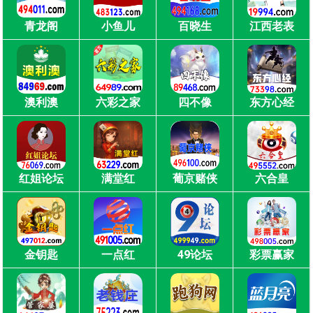
青龙阁
小鱼儿
百晓生
江西老表
澳利澳
六彩之家
四不像
东方心经
红姐论坛
满堂红
葡京赌侠
六合皇
金钥匙
一点红
49论坛
彩票赢家