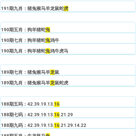
191期九肖：
猪兔猴马羊龙鼠蛇
虎
190期 今年想要大暴富 64989.com 一定记【兔16准
】
190期五肖：
狗羊猪蛇
兔
190期七肖：
狗羊猪蛇
兔
鸡牛
190期九肖：
狗羊猪蛇
兔
鸡牛虎马
189期 今年想要大暴富 64989.com 一定记【龙15准
】
189期七肖：
猪兔猴马羊
龙
鼠
189期九肖：
猪兔猴马羊
龙
鼠蛇虎
188期 今年想要大暴富 64989.com 一定记【兔16准
】
188期五码：
42.39.19.13.
16
188期七码：
42.39.19.13.
16
.21.29
188期九码：
42.39.19.13.
16
.21.29.14.22
188期五肖：
牛龙鼠马
兔