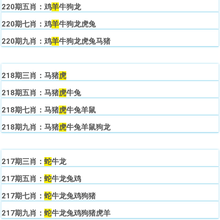
220期五肖：
鸡
羊
牛狗龙
220期七肖：
鸡
羊
牛狗龙虎兔
220期九肖：
鸡
羊
牛狗龙虎兔马猪
218期 今年想要大暴富 64989.com 一定记【虎17准
】
218期三肖：
马猪
虎
218期五肖：
马猪
虎
牛兔
218期七肖：
马猪
虎
牛兔羊鼠
218期九肖：
马猪
虎
牛兔羊鼠狗龙
217期 今年想要大暴富 64989.com 一定记【蛇26准
】
217期三肖：
蛇
牛龙
217期五肖：
蛇
牛龙兔鸡
217期七肖：
蛇
牛龙兔鸡狗猪
217期九肖：
蛇
牛龙兔鸡狗猪虎羊