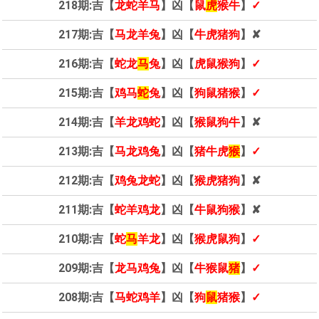
218期:吉【
龙
蛇羊马
】凶【
鼠
虎
猴牛
】
✓
217期:吉【
马龙羊兔
】凶【
牛虎猪狗
】
✘
216期:吉【
蛇龙
马
兔
】凶【
虎鼠猴狗
】
✓
215期:吉【
鸡马
蛇
兔
】凶【
狗鼠猪猴
】
✓
214期:吉【
羊龙鸡蛇
】凶【
猴鼠狗牛
】
✘
213期:吉【
马龙鸡兔
】凶【
猪牛虎
猴
】
✓
212期:吉【
鸡兔龙蛇
】凶【
猴虎猪狗
】
✘
211期:吉【
蛇羊鸡龙
】凶【
牛鼠狗猴
】
✘
210期:吉【
蛇
马
羊龙
】凶【
猴虎鼠狗
】
✓
209期:吉【
龙
马鸡兔
】凶【
牛猴鼠
猪
】
✓
208期:吉【
马蛇鸡羊
】凶【
狗
鼠
猪猴
】
✓