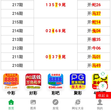
217期
1 3 5
7
9 尾
开:
蛇26
216期
开:
马37
215期
开:
蛇14
214期
0 2
4
6 8 尾
开:
兔04
213期
开:
猴35
212期
开:
牛06
211期
0
1
3 7
9
尾
开:
马01
210期
开:
马49
中彩
好彩
彩吧
聚彩
49彩票
收起 ⇊
六彩之家【一句真言】64989.com
首页
图库
发现
网址大全
我的