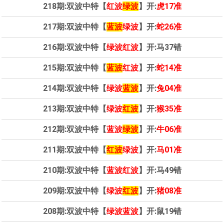
218期:双波中特【
红波
绿波
】开:
虎17准
217期:双波中特【
蓝波
绿波
】开:
蛇26准
216期:双波中特【
绿波红波
】开:
马37错
215期:双波中特【
蓝波
红波
】开:
蛇14准
214期:双波中特【
绿波
蓝波
】开:
兔04准
213期:双波中特【
绿波
红波
】开:
猴35准
212期:双波中特【
蓝波
绿波
】开:
牛06准
211期:双波中特【
红波
绿波
】开:
马01准
210期:双波中特【
蓝波红波
】开:
马49错
209期:双波中特【
绿波
红波
】开:
猪08准
208期:双波中特【
绿波蓝波
】开:
鼠19错