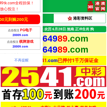
送
58
元
2541
元
中彩彩票由49图库849tk.com
请广大彩民放心投注！
澳彩资料区
港彩资料区
彩票（
2541.com
）特码
向本站押付1000万资
点击注册首存100元到账2
今:8月10日.
星期一.
农历:6月28日.煞南.正冲生肖:狗
必备！点击免费开户
649
89
.com
牢记：
PA视讯
点击投注
点击投注
送2541元
20009
.com
20009
649
89
.com
牢记：
捕鱼游戏
点击投注
点击投注
不再提醒
20009
.com
20009
站长担保
25
41
.com
已押付1千万保证金
博彩必备！值得选择！真正的大额