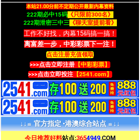
本
站21.00分前不定期公开最新内幕资
料
222期必中15码
《只限前300名》
222期泄密三中三
《聊天室提前看》
工作不好找，内幕15码搞一搞！
离富差一步，中彩彩票下一注！
点击注册充值领取
>>>点击立即注册
【中彩彩票】
>>>点击立即投注
【2541.com】
↓↓≌ 官方指定 •
港澳综合站点 ≌↓↓
今日推荐好料
站点:
365
4949
.COM