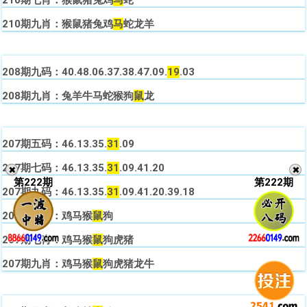
210期九肖：
猴鼠猪兔鸡
马
蛇龙羊
208期 今年想要大暴富 64989.com 一定记【鼠19准
】
208期九码：
40.48.06.37.38.47.09.
19
.03
208期九肖：
兔羊牛马蛇猴狗
鼠
龙
207期 今年想要大暴富 64989.com 一定记【鼠31准
】
207期五码：
46.13.35.
31
.09
207期七码：
46.13.35.
31
.09.41.20
✖️
✖️
第
222
期
第
222
期
207期九码：
46.13.35.
31
.09.41.20.39.18
207期五肖：
鸡马猴
鼠
狗
207期七肖：
鸡马猴
鼠
狗虎猪
207期九肖：
鸡马猴
鼠
狗虎猪龙牛
206期 今年想要大暴富 64989.com 一定记【猴47准
】