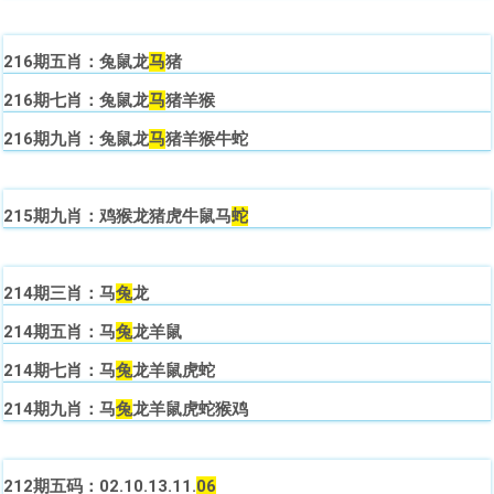
216期 今年想要大暴富 64989.com 一定记【马37准
】
216期五肖：
兔鼠龙
马
猪
216期七肖：
兔鼠龙
马
猪羊猴
216期九肖：
兔鼠龙
马
猪羊猴牛蛇
215期 今年想要大暴富 64989.com 一定记【蛇14准
】
215期九肖：
鸡猴龙猪虎牛鼠马
蛇
214期 今年想要大暴富 64989.com 一定记【兔04准
】
214期三肖：
马
兔
龙
214期五肖：
马
兔
龙羊鼠
214期七肖：
马
兔
龙羊鼠虎蛇
214期九肖：
马
兔
龙羊鼠虎蛇猴鸡
212期 今年想要大暴富 64989.com 一定记【牛06准
】
212期五码：
02.10.13.11.
06