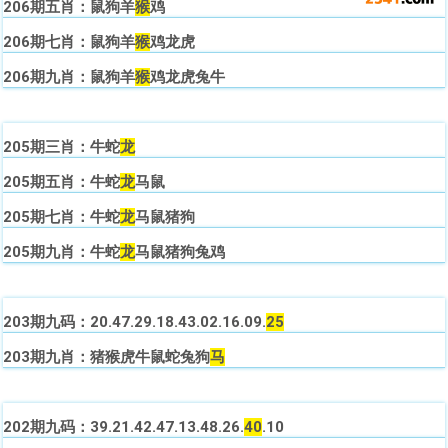
206期五肖：
鼠狗羊
猴
鸡
206期七肖：
鼠狗羊
猴
鸡龙虎
206期九肖：
鼠狗羊
猴
鸡龙虎兔牛
205期 今年想要大暴富 64989.com 一定记【龙03准
】
205期三肖：
牛蛇
龙
205期五肖：
牛蛇
龙
马鼠
205期七肖：
牛蛇
龙
马鼠猪狗
205期九肖：
牛蛇
龙
马鼠猪狗兔鸡
203期 今年想要大暴富 64989.com 一定记【马25准
】
203期九码：
20.47.29.18.43.02.16.09.
25
203期九肖：
猪猴虎牛鼠蛇兔狗
马
202期 今年想要大暴富 64989.com 一定记【兔40准
】
202期九码：
39.21.42.47.13.48.26.
40
.10