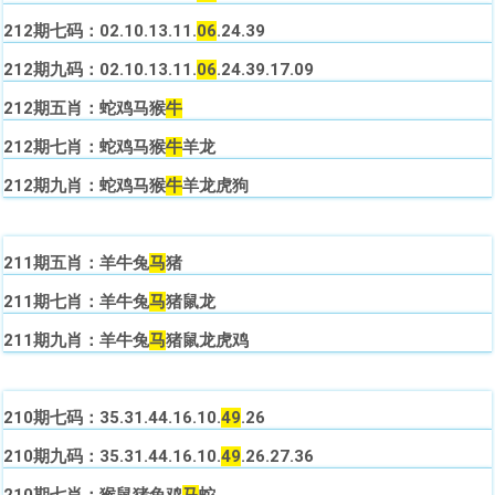
212期七码：
02.10.13.11.
06
.24.39
212期九码：
02.10.13.11.
06
.24.39.17.09
212期五肖：
蛇鸡马猴
牛
212期七肖：
蛇鸡马猴
牛
羊龙
212期九肖：
蛇鸡马猴
牛
羊龙虎狗
211期 今年想要大暴富 64989.com 一定记【马01准
】
211期五肖：
羊牛兔
马
猪
211期七肖：
羊牛兔
马
猪鼠龙
211期九肖：
羊牛兔
马
猪鼠龙虎鸡
210期 今年想要大暴富 64989.com 一定记【马49准
】
210期七码：
35.31.44.16.10.
49
.26
210期九码：
35.31.44.16.10.
49
.26.27.36
210期七肖：
猴鼠猪兔鸡
马
蛇