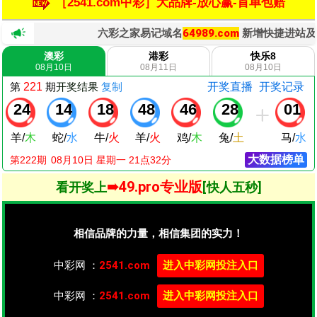
［2541.com中彩］大品牌-放心赢-首单包赔
六彩之家易记域名
64989.com
新增快捷进站及自定
澳彩
港彩
快乐8
08月10日
08月11日
08月10日
第
221
期
开奖结果
复制
开奖直播
开奖记录
24
14
18
48
46
28
01
羊
/
木
蛇
/
水
牛
/
火
羊
/
火
鸡
/
木
兔
/
土
马
/
水
大数据榜单
第222期
08
月
10
日 星期
一
21点32分
➠49.pro专业版
看开奖上
[快人五秒]
相信品牌的力量，相信集团的实力！
中彩网 ：
2541.com
进入中彩网投注入口
中彩网 ：
2541.com
进入中彩网投注入口